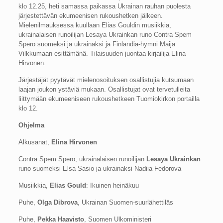
klo 12.25, heti samassa paikassa Ukrainan rauhan puolesta
järjestettävän ekumeenisen rukoushetken jälkeen.
Mielenilmauksessa kuullaan Elias Gouldin musiikkia,
ukrainalaisen runoilijan Lesaya Ukrainkan runo Contra Spem
Spero suomeksi ja ukrainaksi ja Finlandia-hymni Maija
Vilkkumaan esittämänä. Tilaisuuden juontaa kirjailija Elina
Hirvonen.
Järjestäjät pyytävät mielenosoituksen osallistujia kutsumaan
laajan joukon ystäviä mukaan. Osallistujat ovat tervetulleita
liittymään ekumeeniseen rukoushetkeen Tuomiokirkon portailla
klo 12.
Ohjelma
Alkusanat,
Elina Hirvonen
Contra Spem Spero, ukrainalaisen runoilijan
Lesaya Ukrainkan
runo suomeksi Elsa Sasio ja ukrainaksi Nadiia Fedorova
Musiikkia,
Elias Gould
: Ikuinen heinäkuu
Puhe,
Olga Dibrova
, Ukrainan Suomen-suurlähettiläs
Puhe,
Pekka Haavisto
, Suomen Ulkoministeri