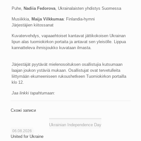
Puhe,
Nadiia Fedorova
, Ukrainalaisten yhdistys Suomessa
Musiikkia,
Maija Vilkkumaa
: Finlandia-hymni
Järjestäjien kiitossanat
Kuvatervehdys, vapaaehtoiset kantavat jättikokoisen Ukrainan
lipun alas tuomiokirkon portaita ja antavat sen yleisölle. Lippua
kannatteleva ihmisjoukko kuvataan ilmasta.
Järjestäjät pyytävät mielenosoituksen osallistujia kutsumaan
laajan joukon ystäviä mukaan. Osallistujat ovat tervetulleita
liittymään ekumeeniseen rukoushetkeen Tuomiokirkon portailla
klo 12.
Jaa linkki tapahtumaan:
Схожі записи
Ukrainian Independence Day
06.08.2026
United for Ukraine