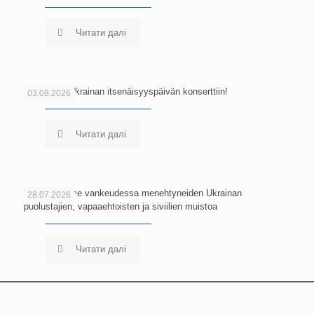
Читати далі
Tervetuloa Ukrainan itsenäisyyspäivän konserttiin!
03.08.2026
Читати далі
Kunnioitamme vankeudessa menehtyneiden Ukrainan
28.07.2026
puolustajien, vapaaehtoisten ja siviilien muistoa
Читати далі