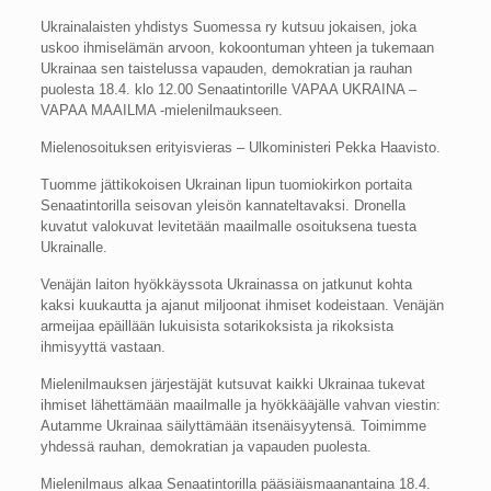
Ukrainalaisten yhdistys Suomessa ry kutsuu jokaisen, joka
uskoo ihmiselämän arvoon, kokoontuman yhteen ja tukemaan
Ukrainaa sen taistelussa vapauden, demokratian ja rauhan
puolesta 18.4. klo 12.00 Senaatintorille VAPAA UKRAINA –
VAPAA MAAILMA -mielenilmaukseen.
Mielenosoituksen erityisvieras – Ulkoministeri Pekka Haavisto.
Tuomme jättikokoisen Ukrainan lipun tuomiokirkon portaita
Senaatintorilla seisovan yleisön kannateltavaksi. Dronella
kuvatut valokuvat levitetään maailmalle osoituksena tuesta
Ukrainalle.
Venäjän laiton hyökkäyssota Ukrainassa on jatkunut kohta
kaksi kuukautta ja ajanut miljoonat ihmiset kodeistaan. Venäjän
armeijaa epäillään lukuisista sotarikoksista ja rikoksista
ihmisyyttä vastaan.
Mielenilmauksen järjestäjät kutsuvat kaikki Ukrainaa tukevat
ihmiset lähettämään maailmalle ja hyökkääjälle vahvan viestin:
Autamme Ukrainaa säilyttämään itsenäisyytensä. Toimimme
yhdessä rauhan, demokratian ja vapauden puolesta.
Mielenilmaus alkaa Senaatintorilla pääsiäismaanantaina 18.4.