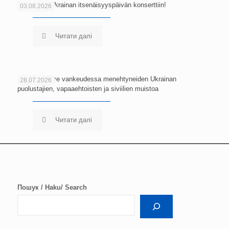
Tervetuloa Ukrainan itsenäisyyspäivän konserttiin!
03.08.2026
Читати далі
Kunnioitamme vankeudessa menehtyneiden Ukrainan
28.07.2026
puolustajien, vapaaehtoisten ja siviilien muistoa
Читати далі
Пошук / Haku/ Search