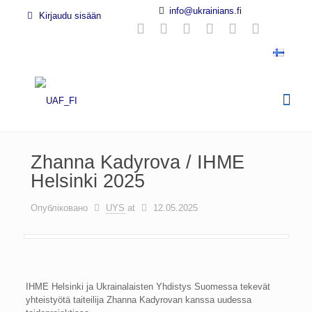
info@ukrainians.fi
Kirjaudu sisään
Zhanna Kadyrova / IHME
Helsinki 2025
Опубліковано
UYS
at
12.05.2025
IHME Helsinki ja Ukrainalaisten Yhdistys Suomessa tekevät
yhteistyötä taiteilija Zhanna Kadyrovan kanssa uudessa