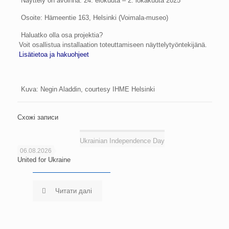
Näyttely on avoinna: 24. elokuuta – 2. lokakuuta 2025
Osoite: Hämeentie 163, Helsinki (Voimala-museo)
Haluatko olla osa projektia?
Voit osallistua installaation toteuttamiseen näyttelytyöntekijänä.
Lisätietoa ja hakuohjeet
Kuva: Negin Aladdin, courtesy IHME Helsinki
Схожі записи
Ukrainian Independence Day
06.08.2026
United for Ukraine
Читати далі