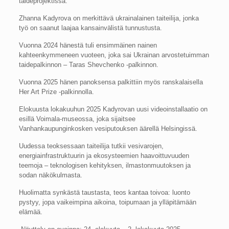
taideprojektissa.
Zhanna Kadyrova on merkittävä ukrainalainen taiteilija, jonka
työ on saanut laajaa kansainvälistä tunnustusta.
Vuonna 2024 hänestä tuli ensimmäinen nainen
kahteenkymmeneen vuoteen, joka sai Ukrainan arvostetuimman
taidepalkinnon – Taras Shevchenko -palkinnon.
Vuonna 2025 hänen panoksensa palkittiin myös ranskalaisella
Her Art Prize -palkinnolla.
Elokuusta lokakuuhun 2025 Kadyrovan uusi videoinstallaatio on
esillä Voimala-museossa, joka sijaitsee
Vanhankaupunginkosken vesiputouksen äärellä Helsingissä.
Uudessa teoksessaan taiteilija tutkii vesivarojen,
energiainfrastruktuurin ja ekosysteemien haavoittuvuuden
teemoja – teknologisen kehityksen, ilmastonmuutoksen ja
sodan näkökulmasta.
Huolimatta synkästä taustasta, teos kantaa toivoa: luonto
pystyy, jopa vaikeimpina aikoina, toipumaan ja ylläpitämään
elämää.