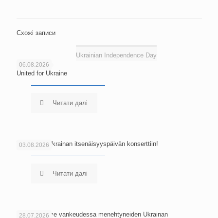
Схожі записи
Ukrainian Independence Day
06.08.2026
United for Ukraine
Читати далі
Tervetuloa Ukrainan itsenäisyyspäivän konserttiin!
03.08.2026
Читати далі
Kunnioitamme vankeudessa menehtyneiden Ukrainan
28.07.2026