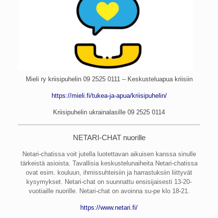
Mieli ry kriisipuhelin 09 2525 0111 – Keskusteluapua kriisiin
https://mieli.fi/tukea-ja-apua/kriisipuhelin/
Kriisipuhelin ukrainalasille
09 2525 0114
NETARI-CHAT nuorille
Netari-chatissa voit jutella luotettavan aikuisen kanssa sinulle
tärkeistä asioista. Tavallisia keskustelunaiheita Netari-chatissa
ovat esim. kouluun, ihmissuhteisiin ja harrastuksiin liittyvät
kysymykset. Netari-chat on suunnattu ensisijaisesti 13-20-
vuotiaille nuorille. Netari-chat on avoinna su-pe klo 18-21.
https://www.netari.fi/