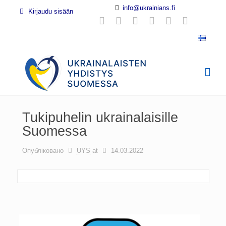
info@ukrainians.fi
Kirjaudu sisään
Tukipuhelin ukrainalaisille
Suomessa
Опубліковано
UYS
at
14.03.2022