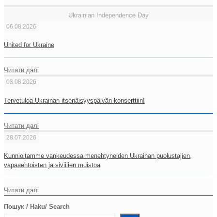
Ukrainian Independence Day
06.08.2026
United for Ukraine
Читати далі
03.08.2026
Tervetuloa Ukrainan itsenäisyyspäivän konserttiin!
Читати далі
28.07.2026
Kunnioitamme vankeudessa menehtyneiden Ukrainan puolustajien,
vapaaehtoisten ja siviilien muistoa
Читати далі
Пошук / Haku/ Search