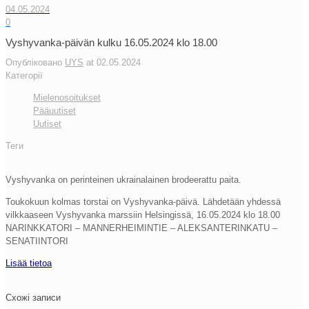
04.05.2024
0
Vyshyvanka-päivän kulku 16.05.2024 klo 18.00
Опубліковано
UYS
at
02.05.2024
Категорії
Mielenosoitukset
Pääuutiset
Uutiset
Теги
Vyshyvanka on perinteinen ukrainalainen brodeerattu paita.
Toukokuun kolmas torstai on Vyshyvanka-päivä. Lähdetään yhdessä
vilkkaaseen Vyshyvanka marssiin Helsingissä, 16.05.2024 klo 18.00
NARINKKATORI – MANNERHEIMINTIE – ALEKSANTERINKATU –
SENATIINTORI
Lisää tietoa
Схожі записи