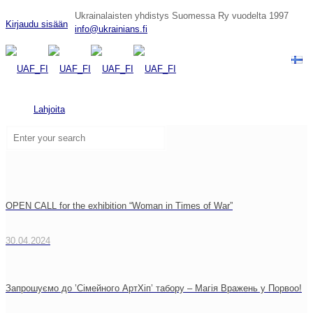
Ukrainalaisten yhdistys Suomessa Ry vuodelta 1997
Kirjaudu sisään
info@ukrainians.fi
Lahjoita
OPEN CALL for the exhibition “Woman in Times of War”
30.04.2024
Запрошуємо до ’Сімейного АртХіп’ табору – Магія Вражень у Порвоо!