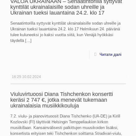
VALOA UKRAINAAN – Senaatintorilla syttyvät
kynttilät ukrainalaisille sodan uhreille ja
Ukrainan tueksi lauantaina 24.2. klo 17
Senaatintorilla syttyvät kynttilät ukrainalaisille sodan uhreille ja
Ukrainan tueksi lauantaina 24.2. klo 17 Helmikuun 24. päivänä
tulee kuluneeksi jo kaksi vuotta siitä, kun Venäjä hyökkäsi
täydellä
[…]
Читати далі
16:25
10.02.2024
Viuluvirtuoosi Diana Tishchenkon konsertti
keräsi 2 747 €, jotka menevät tukemaan
ukrainalaisia musiikkikouluja
7.2. viulu- ja pianovirtuoosit Diana Tishchenko (UA-DE) ja Kirill
Kozlovski (FI) täyttivät Helsingin Temppeliaukion kirkon
musiikillaan. Kansainvälisesti palkittujen muusikoiden lisäksi,
konsertista erityisen teki Tishchenkon soittama Stradivari-viulu,