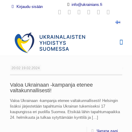
info@ukrainians.fi
Kirjaudu sisään
20:02
19.02.2024
Valoa Ukrainaan -kampanja etenee
valtakunnallisesti!
Valoa Ukrainaan -kampanja etenee valtakunnallisesti! Helsingin
lisäksi järjestetään tapahtumia Ukrainan tukemiseksi 17
kaupungissa eri puolilla Suomea. Etsikää lähin tapahtumapaikka
24. helmikuuta ja tulkaa sytyttämään kynttilä ja
[…]
Читати далі