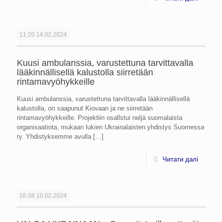
11:20
14.02.2024
Kuusi ambulanssia, varustettuna tarvittavalla
lääkinnällisellä kalustolla siirretään
rintamavyöhykkeille
Kuusi ambulanssia, varustettuna tarvittavalla lääkinnällisellä
kalustolla, on saapunut Kiovaan ja ne siirretään
rintamavyöhykkeille. Projektiin osallstui neljä suomalaista
organisaatiota, mukaan lukien Ukrainalaisten yhdistys Suomessa
ry. Yhdistyksemme avulla
[…]
Читати далі
16:38
10.02.2024