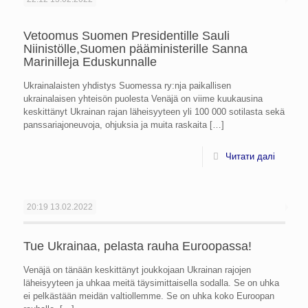
Vetoomus Suomen Presidentille Sauli
Niinistölle,Suomen pääministerille Sanna
Marinilleja Eduskunnalle
Ukrainalaisten yhdistys Suomessa ry:nja paikallisen
ukrainalaisen yhteisön puolesta Venäjä on viime kuukausina
keskittänyt Ukrainan rajan läheisyyteen yli 100 000 sotilasta sekä
panssariajoneuvoja, ohjuksia ja muita raskaita
[…]
Читати далі
20:19
13.02.2022
Tue Ukrainaa, pelasta rauha Euroopassa!
Venäjä on tänään keskittänyt joukkojaan Ukrainan rajojen
läheisyyteen ja uhkaa meitä täysimittaisella sodalla. Se on uhka
ei pelkästään meidän valtiollemme. Se on uhka koko Euroopan