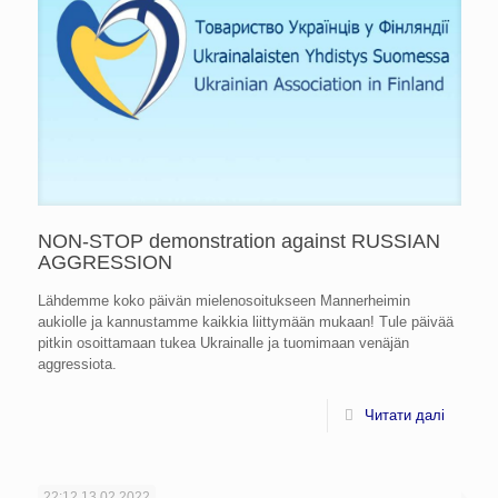
NON-STOP demonstration against RUSSIAN
AGGRESSION
Lähdemme koko päivän mielenosoitukseen Mannerheimin
aukiolle ja kannustamme kaikkia liittymään mukaan! Tule päivää
pitkin osoittamaan tukea Ukrainalle ja tuomimaan venäjän
aggressiota.
Читати далі
22:12
13.02.2022