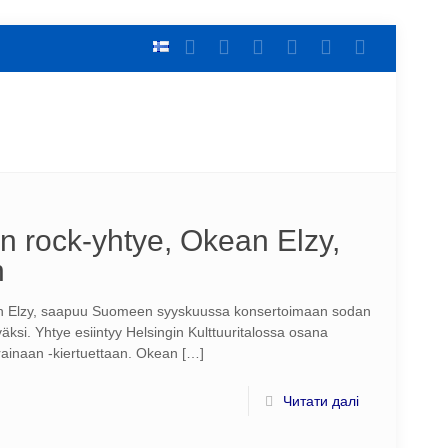
n rock-yhtye, Okean Elzy,
n
an Elzy, saapuu Suomeen syyskuussa konsertoimaan sodan
väksi. Yhtye esiintyy Helsingin Kulttuuritalossa osana
inaan -kiertuettaan. Okean
[…]
Читати далі