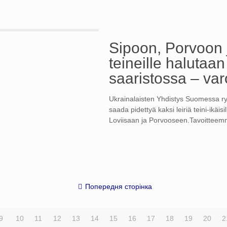
Sipoon, Porvoon j
teineille halutaan
saaristossa – var
Ukrainalaisten Yhdistys Suomessa ry 
saada pidettyä kaksi leiriä teini-ikäis
Loviisaan ja Porvooseen.Tavoittee
Попередня сторінка
9
10
11
12
13
14
15
16
17
18
19
20
2