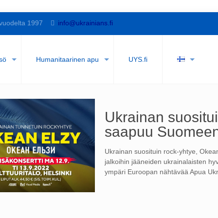
vuodelta 1997
info@ukrainians.fi
sö
Humanitaarinen apu
UYS.fi
Ukrainan suositui
saapuu Suomee
Ukrainan suosituin rock-yhtye, Oke
jalkoihin jääneiden ukrainalaisten hy
ympäri Euroopan nähtävää Apua Ukra