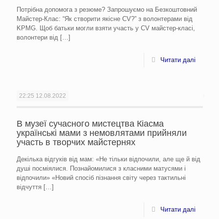
Потрібна допомога з резюме? Запрошуємо на Безкоштовний
Майстер-Клас: “Як створити якісне CV?” з волонтерами від
KPMG. Щоб батьки могли взяти участь у CV майстер-класі,
волонтери від
[…]
Читати далі
22:25
12.08.2022
В музеї сучасного мистецтва Кіасма
українські мами з немовлятами прийняли
участь в творчих майстернях
Декілька відгуків від мам: «Не тільки відпочили, але ще й від
душі посміялися. Познайомилися з класними матусями і
відпочили» «Новий спосіб пізнання світу через тактильні
відчуття
[…]
Читати далі