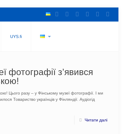
UYS.fi
еї фотографії з’явився
ькою!
кою! Цього разу – у Фінському музеї фотографії. І ми
илося Товариство українців у Фінляндії. Аудіогід
Читати далі