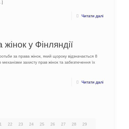
…]
Читати далі
 жінок у Фінляндії
тьби за права жінок, який щороку відзначається 8
 механізми захисту прав жінок та забезпечення їх
Читати далі
1
22
23
24
25
26
27
28
29