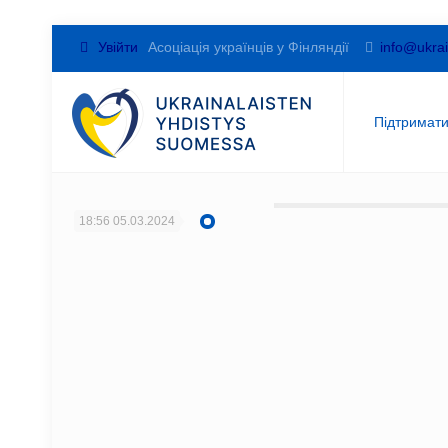
Увійти
Асоціація українців у Фінляндії
info@ukrai
Підтримат
18:56
05.03.2024