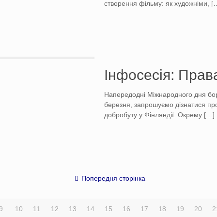
створення фільму: як художніми,
[
Інфосесія: Права
Напередодні Міжнародного дня боро
березня, запрошуємо дізнатися про
добробуту у Фінляндії. Окрему
[…]
Попередня сторінка
9
10
11
12
13
14
15
16
17
18
19
20
2