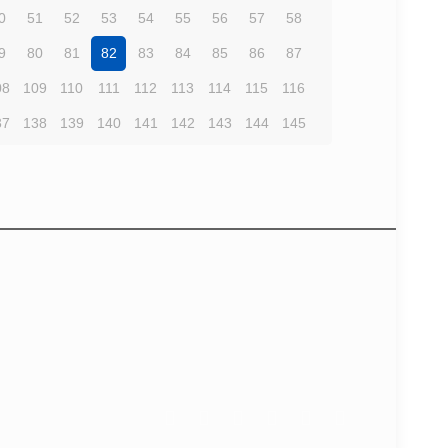
0
51
52
53
54
55
56
57
58
9
80
81
82
83
84
85
86
87
08
109
110
111
112
113
114
115
116
37
138
139
140
141
142
143
144
145