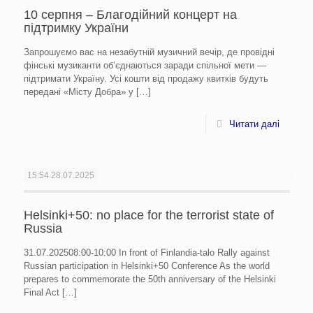
10 серпня – Благодійний концерт на
підтримку України
Запрошуємо вас на незабутній музичний вечір, де провідні
фінські музиканти об’єднаються заради спільної мети —
підтримати Україну. Усі кошти від продажу квитків будуть
передані «Місту Добра» у
[…]
Читати далі
15:54
28.07.2025
Helsinki+50: no place for the terrorist state of
Russia
31.07.202508:00-10:00 In front of Finlandia-talo Rally against
Russian participation in Helsinki+50 Conference As the world
prepares to commemorate the 50th anniversary of the Helsinki
Final Act
[…]