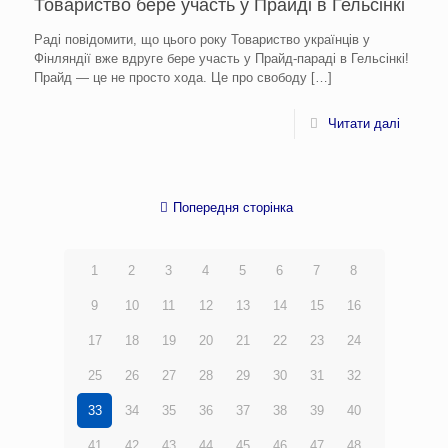
Товариство бере участь у Прайді в Гельсінкі
Раді повідомити, що цього року Товариство українців у
Фінляндії вже вдруге бере участь у Прайд-параді в Гельсінкі!
Прайд — це не просто хода. Це про свободу
[…]
Читати далі
Попередня сторінка
1
2
3
4
5
6
7
8
9
10
11
12
13
14
15
16
17
18
19
20
21
22
23
24
25
26
27
28
29
30
31
32
33
34
35
36
37
38
39
40
41
42
43
44
45
46
47
48