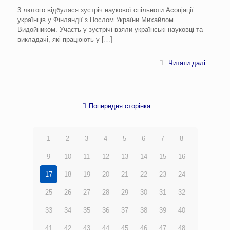
3 лютого відбулася зустріч наукової спільноти Асоціації
українців у Фінляндії з Послом України Михайлом
Видойником. Участь у зустрічі взяли українські науковці та
викладачі, які працюють у
[…]
Читати далі
Попередня сторінка
1
2
3
4
5
6
7
8
9
10
11
12
13
14
15
16
17
18
19
20
21
22
23
24
25
26
27
28
29
30
31
32
33
34
35
36
37
38
39
40
41
42
43
44
45
46
47
48