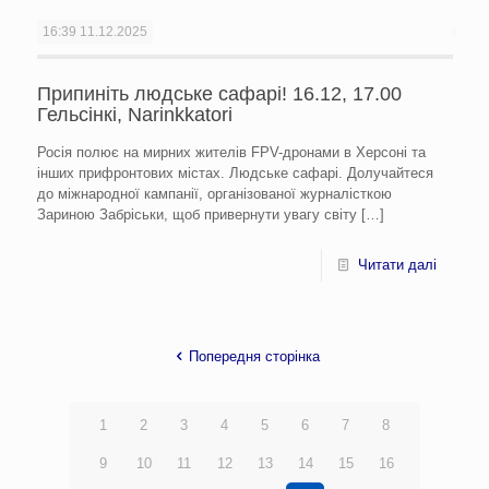
16:39
11.12.2025
Припиніть людське сафарі! 16.12, 17.00
Гельсінкі, Narinkkatori
Росія полює на мирних жителів FPV-дронами в Херсоні та
інших прифронтових містах. Людське сафарі. Долучайтеся
до міжнародної кампанії, організованої журналісткою
Зариною Забріськи, щоб привернути увагу світу
[…]
Читати далі
Попередня сторінка
1
2
3
4
5
6
7
8
9
10
11
12
13
14
15
16