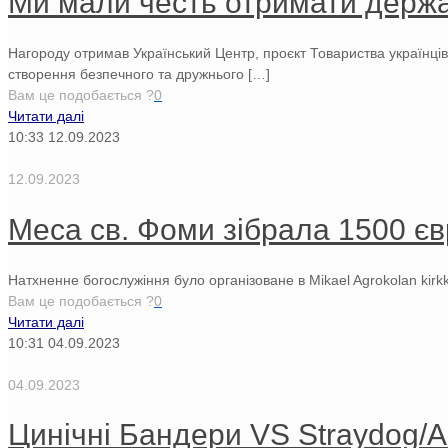
Ми мали честь отримати держа
Нагороду отримав Український Центр, проєкт Товариства українці
створення безпечного та дружнього
[…]
Вам це подобається ?
0
Читати далі
10:33
12.09.2023
12.09.2023
Меса св. Фоми зібрала 1500 єв
Натхненне богослужіння було організоване в Mikael Agrokolan kirk
Вам це подобається ?
0
Читати далі
10:31
04.09.2023
04.09.2023
Цинічні Бандери VS Straydog/A