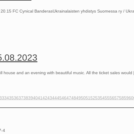
15 FC Cynical BanderasUkrainalaisten yhdistys Suomessa ry / Ukrain
5.08.2023
house and an evening with beautiful music. All the ticket sales would
33
34
35
36
37
38
39
40
41
42
43
44
45
46
47
48
49
50
51
52
53
54
55
56
57
58
59
60
7-4