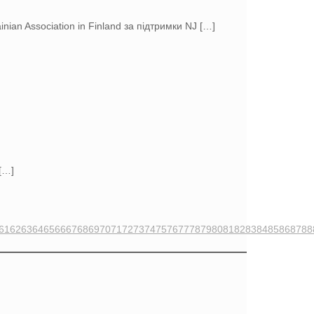
ian Association in Finland за підтримки NJ
[…]
[…]
61
62
63
64
65
66
67
68
69
70
71
72
73
74
75
76
77
78
79
80
81
82
83
84
85
86
87
88