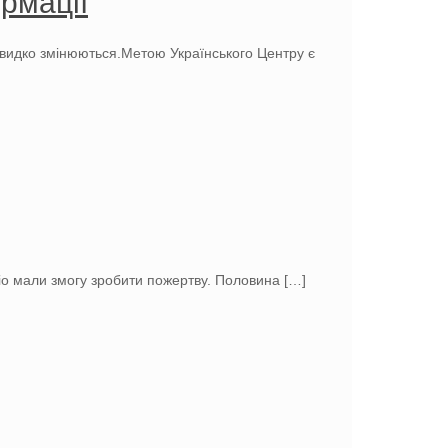
рмації
 швидко змінюються.Метою Українського Центру є
адіо мали змогу зробити пожертву. Половина
[…]