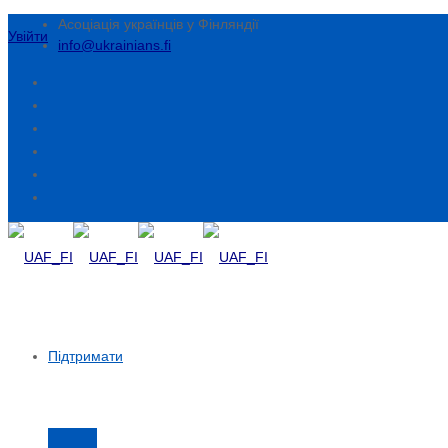
Асоціація українців у Фінляндії
Увійти
info@ukrainians.fi
Підтримати