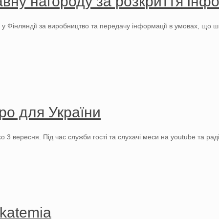
вну нагороду за розкриття інфо
в у Фінляндії за виробництво та передачу інформації в умовах, що
ро для України
ko 3 вересня. Під час служби гості та слухачі меси на youtube та р
katemia