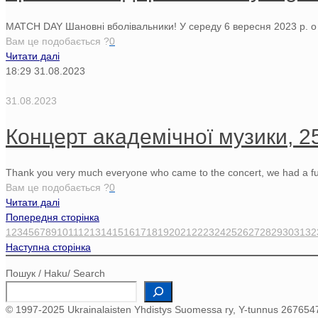
MATCH DAY Шановні вболівальники! У середу 6 вересня 2023 р. о 20.
Вам це подобається ?
0
Читати далі
18:29
31.08.2023
31.08.2023
Концерт академічної музики, 2
Thank you very much everyone who came to the concert, we had a full 
Вам це подобається ?
0
Читати далі
Попередня сторінка
1
2
3
4
5
6
7
8
9
10
11
12
13
14
15
16
17
18
19
20
21
22
23
24
25
26
27
28
29
30
31
32
Наступна сторінка
Пошук / Haku/ Search
© 1997-2025 Ukrainalaisten Yhdistys Suomessa ry, Y-tunnus 267654