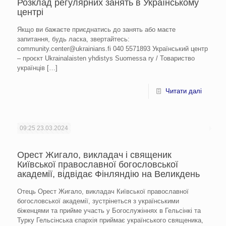
Розклад регулярних занять в Українському
центрі
Якщо ви бажаєте приєднатись до занять або маєте
запитання, будь ласка, звертайтесь:
community.center@ukrainians.fi 040 5571893 Український центр
– проєкт Ukrainalaisten yhdistys Suomessa ry / Товариство
українців
[…]
Читати далі
09:25
23.03.2024
Орест Жигало, викладач і священик
Київської православної богословської
академії, відвідає Фінляндію на Великдень
Отець Орест Жигало, викладач Київської православної
богословської академії, зустрінеться з українськими
біженцями та прийме участь у Богослужіннях в Гельсінкі та
Турку Гельсінська єпархія приймає українського священика,