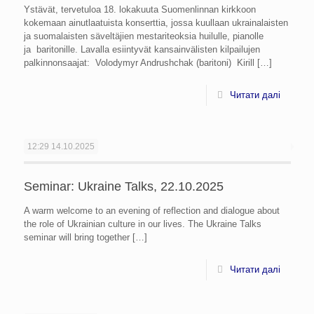
Ystävät, tervetuloa 18. lokakuuta Suomenlinnan kirkkoon
kokemaan ainutlaatuista konserttia, jossa kuullaan ukrainalaisten
ja suomalaisten säveltäjien mestariteoksia huilulle, pianolle
ja baritonille. Lavalla esiintyvät kansainvälisten kilpailujen
palkinnonsaajat: Volodymyr Andrushchak (baritoni) Kirill
[…]
Читати далі
12:29
14.10.2025
Seminar: Ukraine Talks, 22.10.2025
A warm welcome to an evening of reflection and dialogue about
the role of Ukrainian culture in our lives. The Ukraine Talks
seminar will bring together
[…]
Читати далі