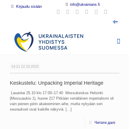
info@ukrainians.fi
Kirjaudu sisään
14:11
22.10.2025
Keskustelu: Unpacking Imperial Heritage
Lauantai 25.10 klo 17:00–17:40 Messukeskus Helsinki
(Messuaukio 1), huone 217 Pitkään venäläinen imperialismi oli
vain pienen piirin akateeminen aihe, mutta nykyään sen
seuraukset ovat kaikille näkyviä.
[…]
Читати далі