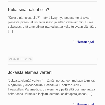
Kuka sinä haluat olla?
”Kuka sinä haluat olla?” – tämä kysymys seuraa meitä aivan
pienestä pitäen, aluksi leikillisesti ja sitten vakavammin. Ei ole
salaisuus, että ammatinvalinta vaikuttaa koko tulevaan elämään.
[…]
Читати далі
21:37
08.10.2024
Jokaista elämää varten!
”Jokaista elämää varten!”, – tämän periaatteen mukaan toimivat
Медичний Добровольчий Батальйон Госпітальєри •
Hospitallers Paramedics. Ja olemme ylpeitä että voimme auttaa
heitä tässä. Viimeisin lahjoituksemme lääkintäpataljoonan
[…]
Читати далі