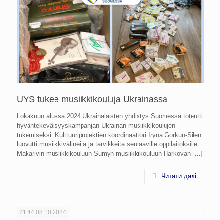
UYS tukee musiikkikouluja Ukrainassa
Lokakuun alussa 2024 Ukrainalaisten yhdistys Suomessa toteutti
hyväntekeväisyyskampanjan Ukrainan musiikkikoulujen
tukemiseksi. Kulttuuriprojektien koordinaattori Iryna Gorkun-Silen
luovutti musiikkivälineitä ja tarvikkeita seuraaville oppilaitoksille:
Makarivin musiikkikouluun Sumyn musiikkikouluun Harkovan
[…]
Читати далі
21:44
08.10.2024