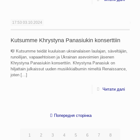
17:53
03.10.2024
Kutsumme Khrystyna Panasiukin konserttiin
🎼 Kutsumme teidät kuuluisan ukrainalaisen laulajan, säveltäjän,
runoilijan, vapaaehtoisen ja Ukrainan asevoimien jäsenen
Khrystyna Panasiukin konserttiin. Khrystyna Panasiuk on
hiljattain julkaissut uuden musiikkialbumin nimeltä Renaissance,
joten
[…]
Читати далі
Попередня сторінка
1
2
3
4
5
6
7
8