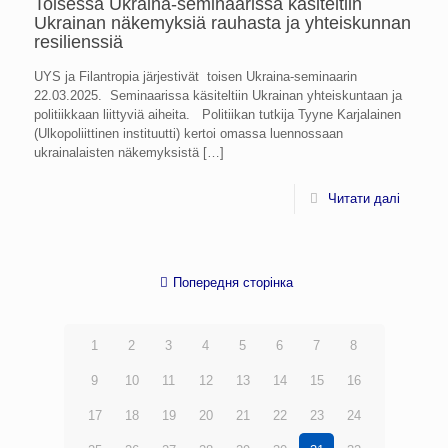
Toisessa Ukraina-seminaarissa käsiteltiin
Ukrainan näkemyksiä rauhasta ja yhteiskunnan
resilienssiä
UYS ja Filantropia järjestivät toisen Ukraina-seminaarin
22.03.2025. Seminaarissa käsiteltiin Ukrainan yhteiskuntaan ja
politiikkaan liittyviä aiheita. Politiikan tutkija Tyyne Karjalainen
(Ulkopoliittinen instituutti) kertoi omassa luennossaan
ukrainalaisten näkemyksistä
[…]
Читати далі
Попередня сторінка
1
2
3
4
5
6
7
8
9
10
11
12
13
14
15
16
17
18
19
20
21
22
23
24