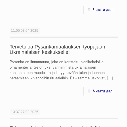
Читати далі
11:05
03.04.2025
Tervetuloa Pysankamaalauksen työpajaan
Ukrainalaisen keskukselle!
Pysanka on linnunmuna, joka on koristeltu pienikokoisilla
ornamenteilla. Se on yksi vanhimmista ukrainalaisen
kansantaiteen muodoista ja liittyy kevään tulon ja luonnon
heräämisen ikivanhoihin rituaaleihin. Esi-isämme uskoivat,
[…]
Читати далі
13:37
27.03.2025