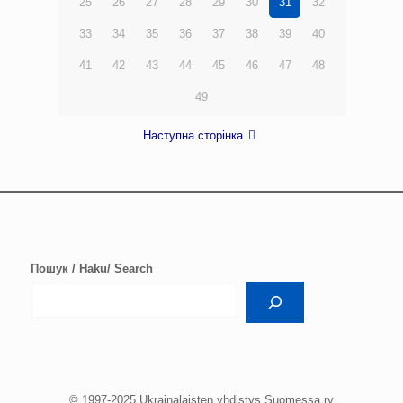
25
26
27
28
29
30
31
32
33
34
35
36
37
38
39
40
41
42
43
44
45
46
47
48
49
Наступна сторінка
Пошук / Haku/ Search
© 1997-2025 Ukrainalaisten yhdistys Suomessa ry