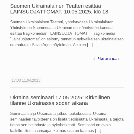
Suomen Ukrainalainen Teatteri esittää
LAINSUOJATTOMAT, 10.05.2025, klo 18
Suomen Ukrainalainen Teatteri, yhteistyössä Ukrainalaisten
Yhdistyksen Suomessa ja Ukrainan suurlähetystön kanssa,
esittää tragikomedian ’’LAINSUOJATTOMAT’’. Tragikomedia
”Lainsuojattomat” on esitetty tunnetun nykyaikaisen ukrainalaisen
dramaturgin Pavlo Arjen näytelmän ”Aikojen
[…]
Читати далі
17:03
11.04.2025
Ukraina-seminaari 17.05.2025: Kirkollinen
tilanne Ukrainassa sodan aikana
Seminaarisarja Ukrainasta jatkuu toukokuussa. Ukraina-
seminaarien tavoitteena on lisätä tietoisuutta Ukrainasta ja tarjota
tietoa sen historiasta ja nykyhetkestä. Seminaari on avoin
kaikille. Seminaarisarjan kolmas osa on katsaus
[…]