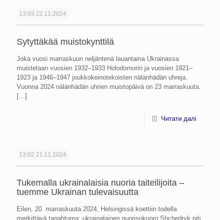
13:03
22.11.2024
Sytyttäkää muistokynttilä
Joka vuosi marraskuun neljäntenä lauantaina Ukrainassa
muistetaan vuosien 1932–1933 Holodomorin ja vuosien 1921–
1923 ja 1946–1947 joukkokeinotekoisten nälänhädän uhreja.
Vuonna 2024 nälänhädän uhrien muistopäivä on 23 marraskuuta.
[…]
Читати далі
13:02
21.11.2024
Tukemalla ukrainalaisia nuoria taiteilijoita –
tuemme Ukrainan tulevaisuutta
Eilen, 20. marraskuuta 2024, Helsingissä koettiin todella
merkittävä tapahtuma: ukrainalainen nuorisokuoro Shchedryk piti