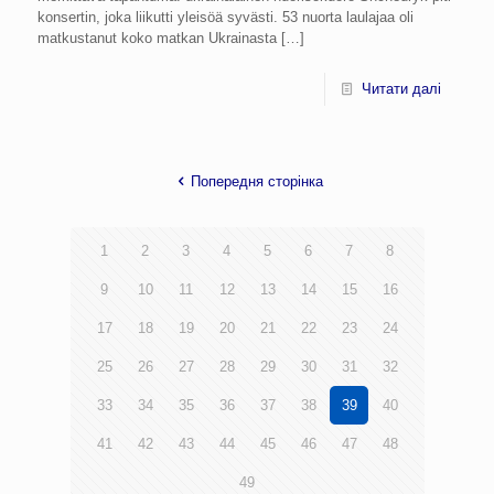
konsertin, joka liikutti yleisöä syvästi. 53 nuorta laulajaa oli
matkustanut koko matkan Ukrainasta
[…]
Читати далі
Попередня сторінка
1
2
3
4
5
6
7
8
9
10
11
12
13
14
15
16
17
18
19
20
21
22
23
24
25
26
27
28
29
30
31
32
33
34
35
36
37
38
39
40
41
42
43
44
45
46
47
48
49