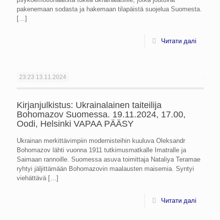
pakenemaan sodasta ja hakemaan tilapäistä suojelua Suomesta.
[…]
Читати далі
23:23
13.11.2024
Kirjanjulkistus: Ukrainalainen taiteilija
Bohomazov Suomessa. 19.11.2024, 17.00,
Oodi, Helsinki VAPAA PÄÄSY
Ukrainan merkittävimpiin modernisteihin kuuluva Oleksandr
Bohomazov lähti vuonna 1911 tutkimusmatkalle Imatralle ja
Saimaan rannoille. Suomessa asuva toimittaja Nataliya Teramae
ryhtyi jäljittämään Bohomazovin maalausten maisemia. Syntyi
viehättävä
[…]
Читати далі