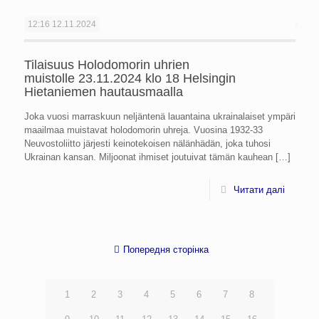
12:16
12.11.2024
Tilaisuus Holodomorin uhrien
muistolle 23.11.2024 klo 18 Helsingin
Hietaniemen hautausmaalla
Joka vuosi marraskuun neljäntenä lauantaina ukrainalaiset ympäri
maailmaa muistavat holodomorin uhreja. Vuosina 1932-33
Neuvostoliitto järjesti keinotekoisen nälänhädän, joka tuhosi
Ukrainan kansan. Miljoonat ihmiset joutuivat tämän kauhean
[…]
Читати далі
Попередня сторінка
1
2
3
4
5
6
7
8