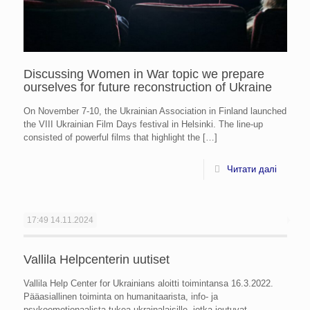
Discussing Women in War topic we prepare
ourselves for future reconstruction of Ukraine
On November 7-10, the Ukrainian Association in Finland launched
the VIII Ukrainian Film Days festival in Helsinki. The line-up
consisted of powerful films that highlight the
[…]
Читати далі
17:49
14.11.2024
Vallila Helpcenterin uutiset
Vallila Help Center for Ukrainians aloitti toimintansa 16.3.2022.
Pääasiallinen toiminta on humanitaarista, info- ja
psykoemotionaalista tukea ukrainalaisille, jotka joutuvat