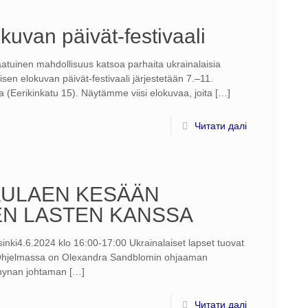
kuvan päivät-festivaali
tlaatuinen mahdollisuus katsoa parhaita ukrainalaisia
sen elokuvan päivät-festivaali järjestetään 7.–11.
 (Eerikinkatu 15). Näytämme viisi elokuvaa, joita
[…]
Читати далі
AULAEN KESÄÄN
EN LASTEN KANSSA
nki4.6.2024 klo 16:00-17:00 Ukrainalaiset lapset tuovat
e. Ohjelmassa on Olexandra Sandblomin ohjaaman
shynan johtaman
[…]
Читати далі