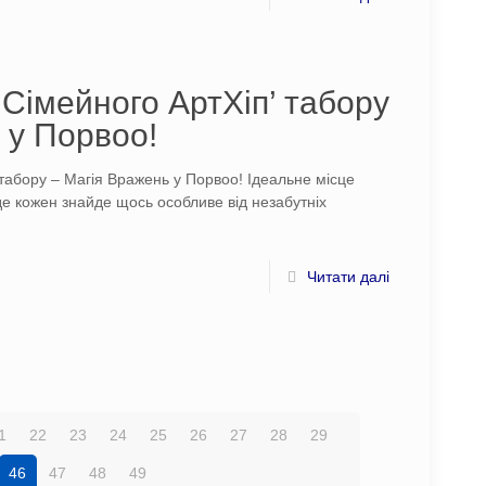
Сімейного АртХіп’ табору
 у Порвоо!
табору – Магія Вражень у Порвоо! Ідеальне місце
де кожен знайде щось особливе від незабутніх
Читати далі
1
22
23
24
25
26
27
28
29
46
47
48
49