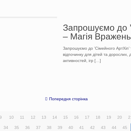
Запрошуємо до ’
– Магія Вражень
Запрошуємо до ’Сімейного АртХіп’ 
відпочинку для дітей та дорослих, 
активностей, ігр
[…]
Попередня сторінка
9
10
11
12
13
14
15
16
17
18
19
20
2
34
35
36
37
38
39
40
41
42
43
44
45