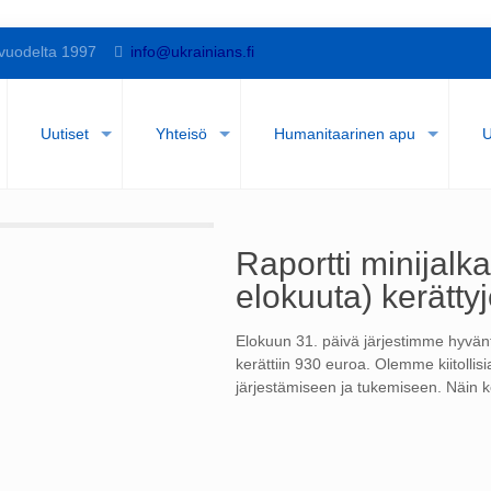
vuodelta 1997
info@ukrainians.fi
Uutiset
Yhteisö
Humanitaarinen apu
U
Raportti minijalk
elokuuta) kerätty
Elokuun 31. päivä järjestimme hyvän
kerättiin 930 euroa. Olemme kiitollisi
järjestämiseen ja tukemiseen. Näin ke