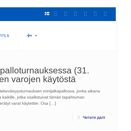
YS.fi
apalloturnauksessa (31.
jen varojen käytöstä
tekeväisyysturnauksen minijalkapallossa, jonka aikana
a kaikille, jotka osallistuivat tämän tapahtuman
rätyt varat käytettiin: Osa
[…]
Читати далі