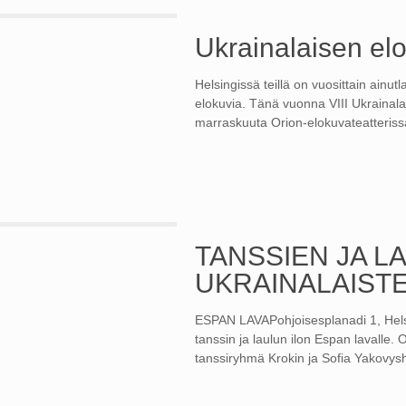
Ukrainalaisen elo
Helsingissä teillä on vuosittain ainu
elokuvia. Tänä vuonna VIII Ukrainalai
marraskuuta Orion-elokuvateatterissa
TANSSIEN JA L
UKRAINALAIST
ESPAN LAVAPohjoisesplanadi 1, Helsi
tanssin ja laulun ilon Espan lavall
tanssiryhmä Krokin ja Sofia Yakovy